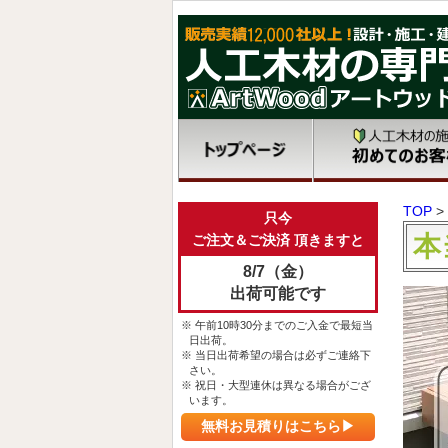
TOP
>
只今
本
ご注文＆ご決済 頂きますと
8/7（金）
出荷可能です
※ 午前10時30分までのご入金で最短当
日出荷。
※ 当日出荷希望の場合は必ずご連絡下
さい。
※ 祝日・大型連休は異なる場合がござ
います。
無料お見積りはこちら▶