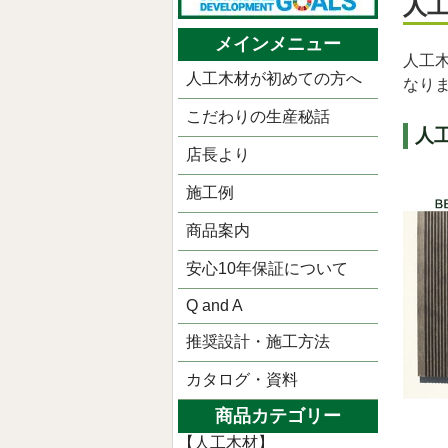
人
メインメニュー
人工
人工木材が初めての方へ
なり
こだわりの生産秘話
人
店長より
施工例
商品案内
安心10年保証について
Q and A
推奨設計・施工方法
カタログ・資料
商品カテゴリー
【人工木材】