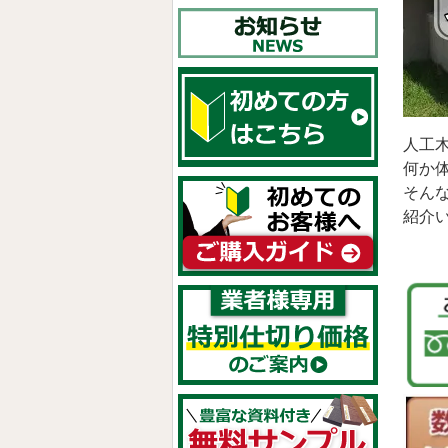
人工
何か
そん
紹介