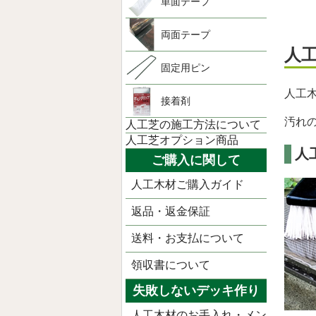
単面テープ
両面テープ
人
固定用ピン
人工
接着剤
汚れ
人工芝の施工方法について
人工芝オプション商品
人
ご購入に関して
人工木材ご購入ガイド
返品・返金保証
送料・お支払について
領収書について
失敗しないデッキ作り
人工木材のお手入れ・メン