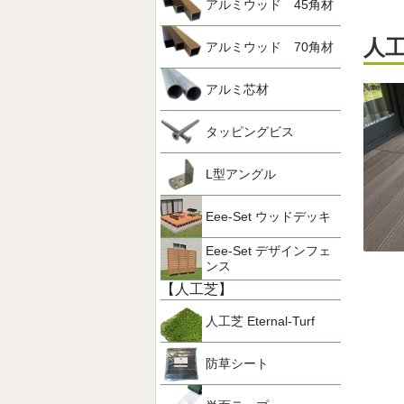
アルミウッド 45角材
人
アルミウッド 70角材
アルミ芯材
タッピングビス
L型アングル
Eee-Set ウッドデッキ
Eee-Set デザインフェ
ンス
【人工芝】
人工芝 Eternal-Turf
防草シート