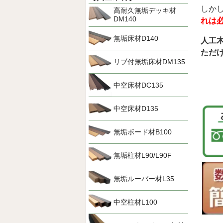
しか
高耐久無垢デッキ材
DM140
れは
無垢床材D140
人工
ただ
リブ付無垢床材DM135
中空床材DC135
中空床材D135
無垢ボード材B100
無垢柱材L90/L90F
無垢ルーバー材L35
中空柱材L100