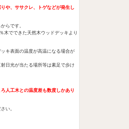
腐りや、ササクレ、トゲなどが発生し
るからです。
0％木でできた天然木ウッドデッキより
デッキ表面の温度が高温になる場合が
直射日光が当たる場所等は素足で歩け
ころ人工木との温度差も数度しかあり
ださい。