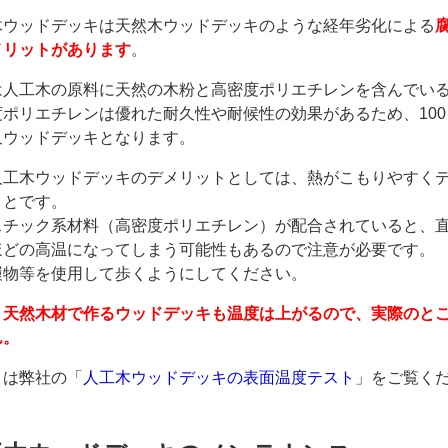
木ウッドデッキは天然木ウッドデッキのような経年劣化による
メリットがあります
。
は人工木の原料に天然の木粉と高密度ポリエチレンを含んでい
度ポリエチレンは優れた耐久性や耐候性の効果があるため、10
久ウッドデッキとなります。
人工木ウッドデッキのデメリットとしては、熱がこもりやすく
ことです。
スチック系材料（高密度ポリエチレン）が配合されていると、
ほどの高温になってしまう可能性もあるので注意が必要です。
履物等を使用して歩くようにしてください。
、
天然木材で作るウッドデッキも温度は上がるので、実際のと
ん。
くは弊社の「
人工木ウッドデッキの表面温度テスト
」をご覧く