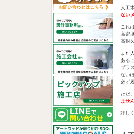
人工
ない
これ
高密
高耐
また
ある
プラ
ない
必ず
ただ
ませ
詳し