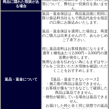
商品に隠れた瑕疵があ
害について、弊社は一切責任を負いませ
る場合
ん。
返品・返金保証は、商品返品後に初回に
限り振込料当社もちで商品代金分を指定
の口座にお振込みいたします。
返品・返金保証を適用した場合は、再度
のご購入は出来ませんので、あらかじめ
ご了承下さい。
但し返品送料はお客様負担になります。
通常１梱包あたり2,000円～3,000円の運
送費が発生します。
無用なお金を払わない為にもまずはサン
プルをご注文いただき現物を確認いただ
くことをおすすめします。
返品・返金について
【返品・返金できないケース】
・施工後の商品は返品できません。
・お客様が傷をつけるなどして破損した
商品は返品できません。
・梱包が破損している場合は返品できま
せん。
お届けした時と全く同じ状態での返品