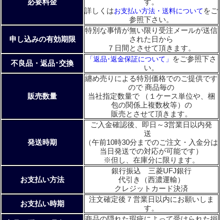
必要料金
す。
詳しくは
をご
お支払い方法・送料について
参照下さい。
特別な事情が無い限り受注メールが送信
申し込みの有効期限
された日から
７日間とさせて頂きます。
をご参照下さ
「返品･返金保証について」
不良品・返品･交換
い。
纏め売りによる特別価格でのご提供です
ので 商品毎の
販売数量
当社指定数量で （１ケース単位や、梱
包の関係上複数枚等）の
販売とさせて頂きます。
ご入金確認後、即日～3営業日以内発
送
発送時期
（午前10時30分までのご注文・入金分は
当日発送での対応が可能です）
※但し、在庫分に限ります。
銀行振込 三菱UFJ銀行
お支払い方法
代引き（西濃運輸）
クレジットカード決済
注文確定後７営業日以内にお願いしま
お支払い時期
す。
商品の隠れた瑕疵によって受けられた損