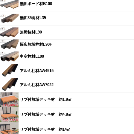
無垢ボード材B100
無垢35角材L35
無垢柱材L90
幅広無垢柱材L90F
中空柱材L100
アルミ柱材AW4515
アルミ柱材AW7022
リブ付無垢デッキ材 約1.9㎡
リブ付無垢デッキ材 約4.8㎡
リブ付無垢デッキ材 約14㎡