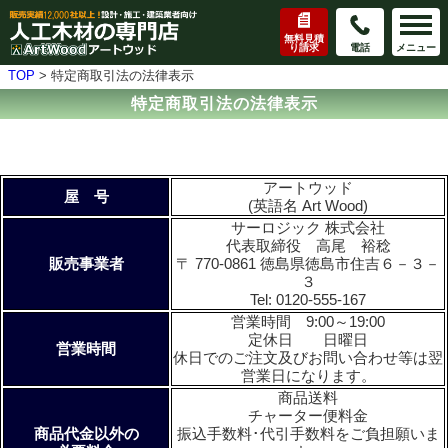
無料見積
り請求
電話
メニュー
TOP
>
特定商取引法の法律表示
特定商取引法の法律表示
アートウッド
屋 号
(英語名 Art Wood)
サーロジック 株式会社
代表取締役 高尾 裕稔
販売事業者
〒 770-0861 徳島県徳島市住吉６－３－
３
Tel: 0120-555-167
営業時間 9:00～19:00
定休日 日曜日
営業時間
休日でのご注文及びお問い合わせ等は翌
営業日になります。
商品送料
チャーター便料金
商品代金以外の
振込手数料･代引手数料をご負担願いま