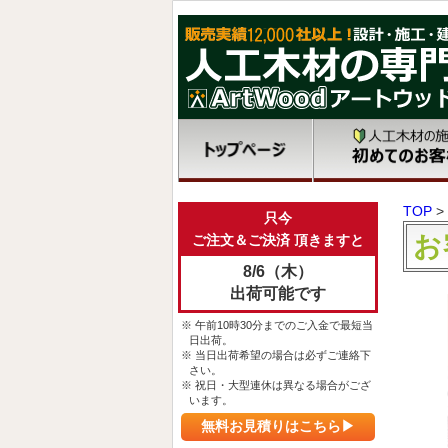
TOP
>
只今
お
ご注文＆ご決済 頂きますと
8/6（木）
出荷可能です
※ 午前10時30分までのご入金で最短当
日出荷。
※ 当日出荷希望の場合は必ずご連絡下
さい。
※ 祝日・大型連休は異なる場合がござ
います。
無料お見積りはこちら▶