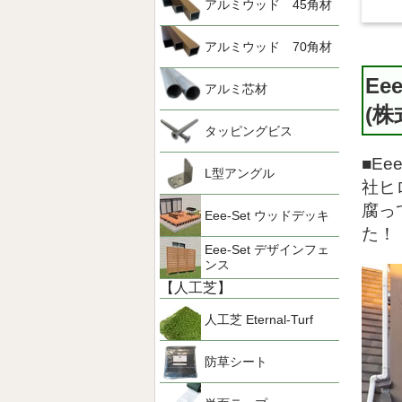
アルミウッド 45角材
アルミウッド 70角材
Ee
アルミ芯材
(
タッピングビス
■E
L型アングル
社ヒ
腐っ
Eee-Set ウッドデッキ
た！
Eee-Set デザインフェ
ンス
【人工芝】
人工芝 Eternal-Turf
防草シート