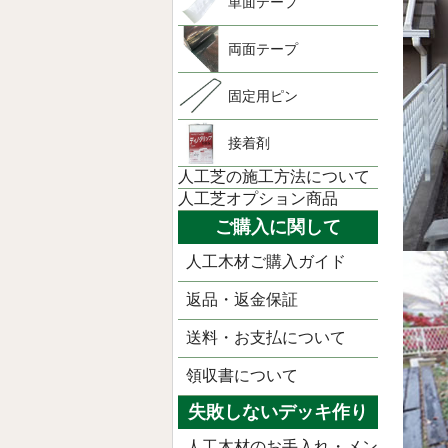
単面テープ
両面テープ
固定用ピン
接着剤
人工芝の施工方法について
人工芝オプション商品
ご購入に関して
人工木材ご購入ガイド
返品・返金保証
送料・お支払について
領収書について
失敗しないデッキ作り
人工木材のお手入れ・メン