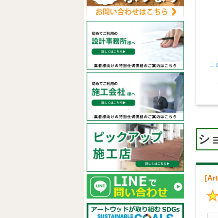
こ
シ
[A