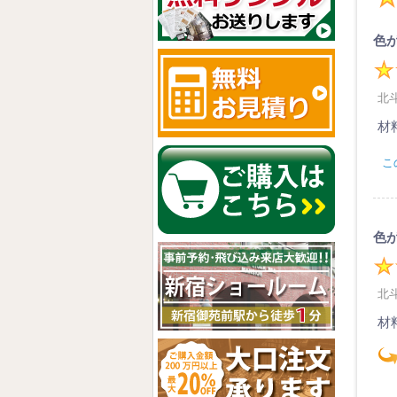
色
北斗
材
こ
色
北斗
材