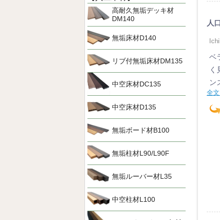
高耐久無垢デッキ材
DM140
人
無垢床材D140
Ic
ベ
リブ付無垢床材DM135
く
ン
中空床材DC135
全文
中空床材D135
無垢ボード材B100
無垢柱材L90/L90F
無垢ルーバー材L35
中空柱材L100