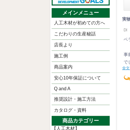
メインメニュー
実
人工木材が初めての方へ
DI
こだわりの生産秘話
ベ
店長より
事
施工例
で
商品案内
全文
安心10年保証について
Q and A
推奨設計・施工方法
カタログ・資料
商品カテゴリー
【人工木材】