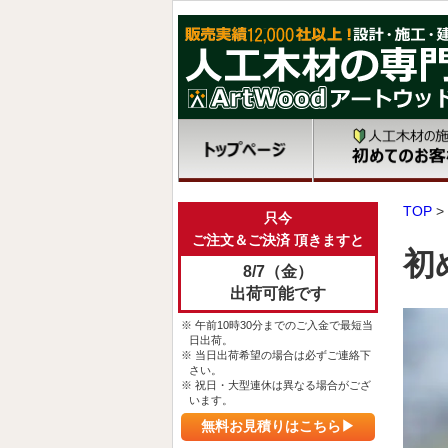
TOP
>
只今
ご注文＆ご決済 頂きますと
初
8/7（金）
出荷可能です
※ 午前10時30分までのご入金で最短当
日出荷。
※ 当日出荷希望の場合は必ずご連絡下
さい。
※ 祝日・大型連休は異なる場合がござ
います。
無料お見積りはこちら▶