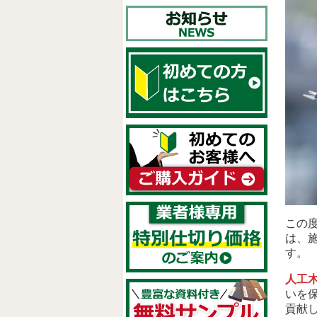
この
は、施
す。
人工
いを
貢献