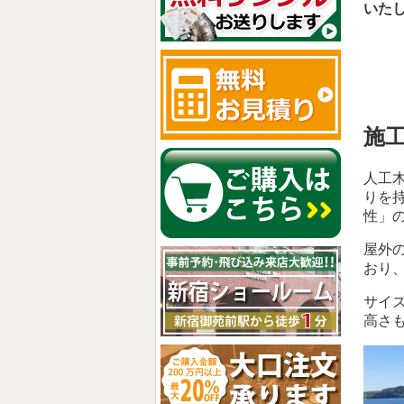
いた
施
人工
りを
性」
屋外
おり
サイ
高さ