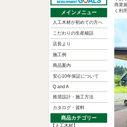
商業
く利
メインメニュー
人工木材が初めての方へ
こだわりの生産秘話
店長より
施工例
商品案内
安心10年保証について
Q and A
推奨設計・施工方法
カタログ・資料
商品カテゴリー
【人工木材】