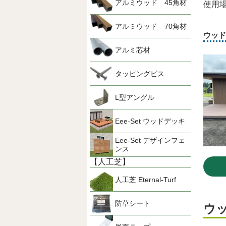
アルミウッド 45角材
使用
アルミウッド 70角材
ウッド
アルミ芯材
タッピングビス
L型アングル
Eee-Set ウッドデッキ
Eee-Set デザインフェ
ンス
【人工芝】
人工芝 Eternal-Turf
防草シート
ウ