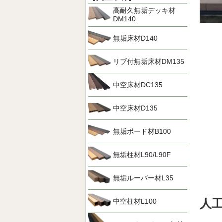
高耐久無垢デッキ材
DM140
無垢床材D140
リブ付無垢床材DM135
中空床材DC135
中空床材D135
無垢ボード材B100
無垢柱材L90/L90F
無垢ルーバー材L35
人
中空柱材L100