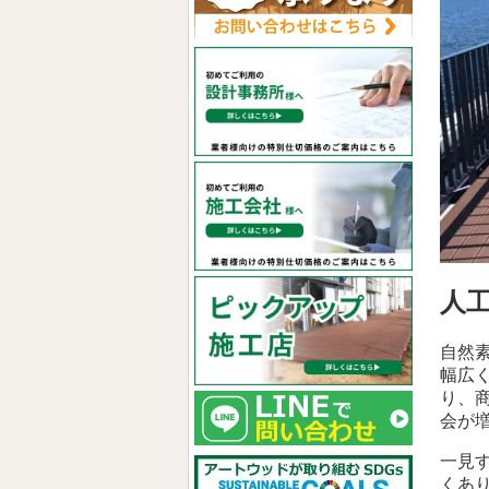
人
自然
幅広
り、
会が
一見
くあ