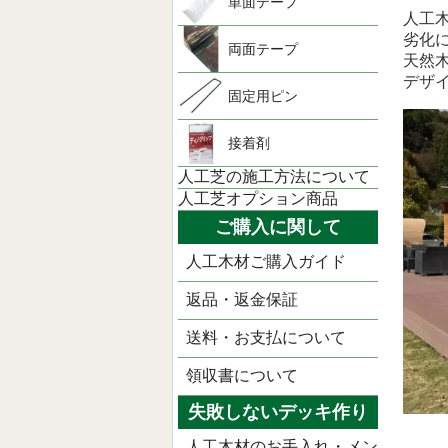
単面テープ
人工
劣化
両面テープ
天然
デザ
固定用ピン
接着剤
人工芝の施工方法について
人工芝オプション商品
ご購入に関して
人工木材ご購入ガイド
返品・返金保証
送料・お支払について
領収書について
失敗しないデッキ作り
人工木材のお手入れ・メン