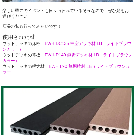
楽しい季節のイベントも日々行われているそうなので、ぜひ足をお
運びください！
店長の私も行ってみたいです！
使用された材
ウッドデッキの床板
EWH-DC135 中空デッキ材 LB（ライトブラウ
ンカラー）
ウッドデッキの幕板
EWH-D140 無垢デッキ材 LB（ライトブラウン
カラー）
ウッドデッキの根太材
EWH-L90 無垢柱材 LB（ライトブラウンカ
ラー）