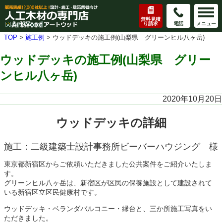
無料見積
り請求
電話
メニュー
TOP
>
施工例
>
ウッドデッキの施工例(山梨県 グリーンヒル八ヶ岳)
ウッドデッキの施工例(山梨県 グリー
ンヒル八ヶ岳)
2020年10月20日
ウッドデッキの詳細
施工：二級建築士設計事務所ビーバーハウジング
様
東京都新宿区からご依頼いただきました公共案件をご紹介いたしま
す。
グリーンヒル八ヶ岳は、
新宿区が区民の保養施設として建設されて
いる新宿区立区民健康村です。
ウッドデッキ・ベランダバルコニー・縁台と、三か所施工写真をい
ただきました。