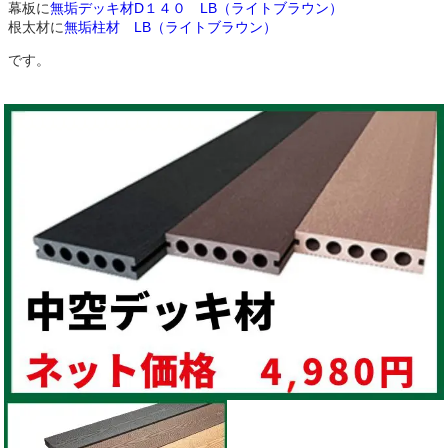
幕板に
無垢デッキ材D１４０ LB（ライトブラウン）
根太材に
無垢柱材 LB（ライトブラウン）
です。