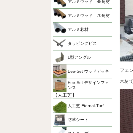
アルミウッド 45角材
アルミウッド 70角材
アルミ芯材
タッピングビス
L型アングル
フェ
Eee-Set ウッドデッキ
木材
Eee-Set デザインフェ
ンス
【人工芝】
人工芝 Eternal-Turf
防草シート