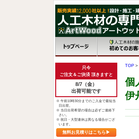
TOP
>
只今
ご注文＆ご決済 頂きますと
個
8/7（金）
出荷可能です
伊
※ 午前10時30分までのご入金で最短当
日出荷。
※ 当日出荷希望の場合は必ずご連絡下
さい。
※ 祝日・大型連休は異なる場合がござ
います。
無料お見積りはこちら▶