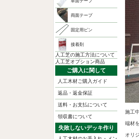
単面テープ
両面テープ
固定用ピン
接着剤
人工芝の施工方法について
人工芝オプション商品
ご購入に関して
人工木材ご購入ガイド
返品・返金保証
送料・お支払について
施工
領収書について
端材
失敗しないデッキ作り
オリ
人工木材のお手入れ・メン