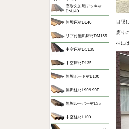
高耐久無垢デッキ材
DM140
目隠
無垢床材D140
腐り
リブ付無垢床材DM135
柱に
中空床材DC135
中空床材D135
無垢ボード材B100
無垢柱材L90/L90F
無垢ルーバー材L35
中空柱材L100