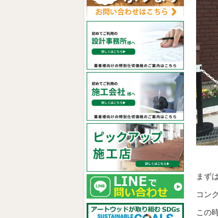
まず
コン
この