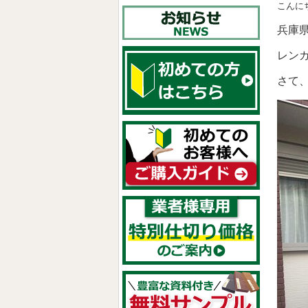
こんに
兵庫
レン
さて