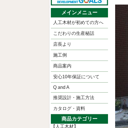
メインメニュー
人工木材が初めての方へ
こだわりの生産秘話
店長より
施工例
商品案内
安心10年保証について
Q and A
推奨設計・施工方法
カタログ・資料
商品カテゴリー
【人工木材】