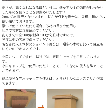
高さが、高くなればなるほど、柱は、鉄かアルミの強度がしっかり
したものを使うことをお薦めいたします！
2
ｍのみの販売となりますが、長さが必要な場合は、皆様、繋いでお
使い頂いております。
繋いで使っていただく場合、
芯材の長さ分使用し
ビスで芯材に直接留めてください。
あくまで中空100角柱材L100は化粧材ですので、
強度は中の芯材で保ってください。
ちなみに人工木材のジョイント部分は、通常の木材と比べて目立ち
にくいのでオススメです。
小口についてですが、弊社では、専用キャップを用意しておりま
す。
小口キャップをご使用いただくことで、ゴミなどの侵入を防ぐこと
ができます。
簡単便利な専用キャップを使えば、オリジナルなエクステリが演出
できます。