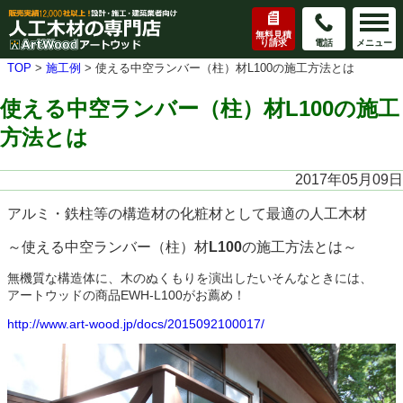
無料見積
り請求
電話
メニュー
TOP
>
施工例
>
使える中空ランバー（柱）材L100の施工方法とは
使える中空ランバー（柱）材L100の施工
方法とは
2017年05月09日
アルミ・鉄柱等の構造材の化粧材として最適の人工木材
～使える中空ランバー（柱）材
の施工方法とは～
L100
無機質な構造体に、木のぬくもりを演出したいそんなときには、
アートウッドの商品
EWH-L100
がお薦め！
http://www.art-wood.jp/docs/2015092100017/