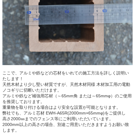
ここで、アルミや鉄などの芯材をいれての施工方法を詳しく説明い
たします！
天然木材より少し堅い材質ですが、天然木材同様 木材加工用の電動
ノコギリに切断いただけます。
アルミや鉄など補強用芯材（～
65mm
角 または～
65mm
φ）のご使用
を推奨しております。
重量物を取り付ける場合はより
安全な設置が可能となります。
弊社でも、アルミ芯材
EWH-A65R
(
2000mm
×
65mm
φ)
をご提供し
高さ2000㎜までのフェンス等にご利用いただいています。
2000mm
以上の高さの場合、別途ご用意いただきますようお願い致
します。