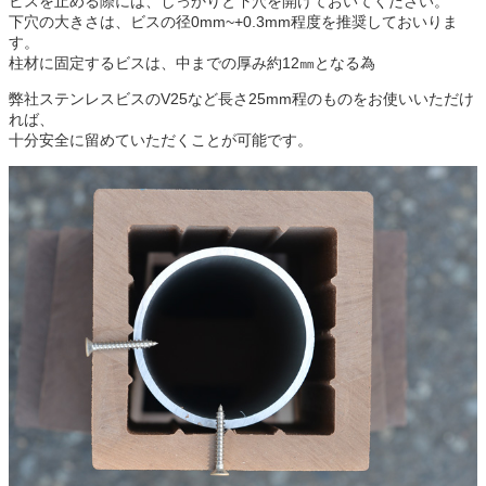
ビスを止める際には、しっかりと下穴を開けておいてください。
下穴の大きさは、ビスの径0mm~+
0.3mm
程度を推奨しておいりま
す。
柱材に固定するビスは、中までの厚み約12㎜となる為
弊社ステンレスビスの
V25
など長さ
25mm程の
ものをお使いいただけ
れば、
十分安全に留めていただくことが可能です。