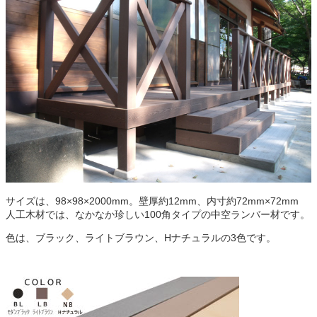
サイズは、
98
×
98
×
2000mm
。壁厚約
12mm
、内寸約
72mm
×
72mm
人工木材では、なかなか珍しい
100
角タイプの中空ランバー材です。
色は、ブラック、ライトブラウン、
H
ナチュラルの
3
色です。