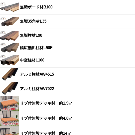
無垢ボード材B100
無垢35角材L35
無垢柱材L90
幅広無垢柱材L90F
中空柱材L100
アルミ柱材AW4515
アルミ柱材AW7022
リブ付無垢デッキ材 約1.9㎡
リブ付無垢デッキ材 約4.8㎡
リブ付無垢デッキ材 約14㎡