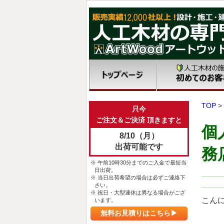
TOP
>
只今
ご注文＆ご決済 頂きますと
個
8/10（月）
出荷可能です
務
※ 午前10時30分までのご入金で最短当
日出荷。
※ 当日出荷希望の場合は必ずご連絡下
さい。
※ 祝日・大型連休は異なる場合がござ
こん
います。
無料お見積りはこちら▶