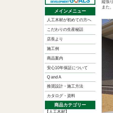
縦張
また
メインメニュー
人工木材が初めての方へ
こだわりの生産秘話
店長より
施工例
商品案内
安心10年保証について
Q and A
推奨設計・施工方法
カタログ・資料
商品カテゴリー
【人工木材】