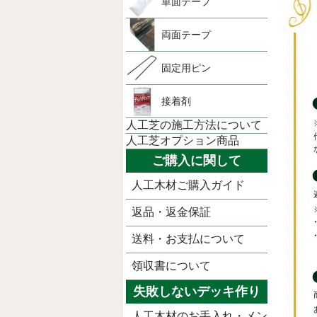
単面テープ
両面テープ
固定用ピン
接着剤
人工芝の施工方法について
人工芝オプション商品
ご購入に関して
人工木材ご購入ガイド
返品・返金保証
送料・お支払について
領収書について
失敗しないデッキ作り
人工木材のお手入れ・メン