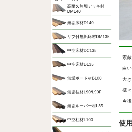
高耐久無垢デッキ材
DM140
無垢床材D140
リブ付無垢床材DM135
中空床材DC135
素敵
中空床材D135
白い
無垢ボード材B100
大き
様々
無垢柱材L90/L90F
今後
無垢ルーバー材L35
中空柱材L100
使