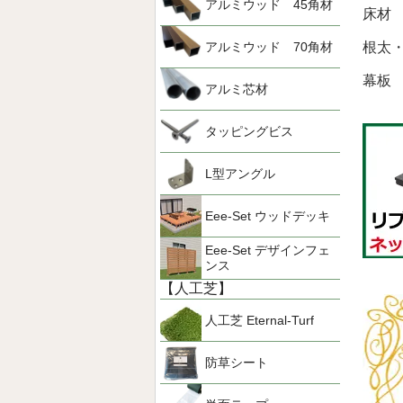
アルミウッド 45角材
アルミウッド 70角材
根太
アルミ芯材
タッピングビス
L型アングル
Eee-Set ウッドデッキ
Eee-Set デザインフェ
ンス
【人工芝】
人工芝 Eternal-Turf
防草シート