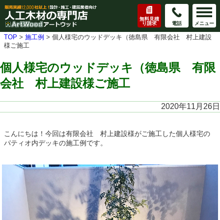
無料見積
り請求
電話
メニュー
TOP
>
施工例
>
個人様宅のウッドデッキ（徳島県 有限会社 村上建設
様ご施工
個人様宅のウッドデッキ（徳島県 有限
会社 村上建設様ご施工
2020年11月26日
こんにちは！今回は有限会社 村上建設様がご施工した個人様宅の
パティオ内デッキの施工例です。