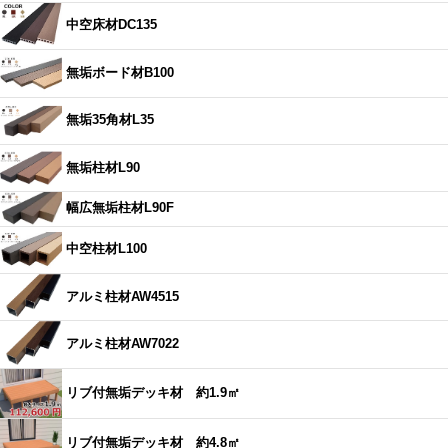
中空床材DC135
無垢ボード材B100
無垢35角材L35
無垢柱材L90
幅広無垢柱材L90F
中空柱材L100
アルミ柱材AW4515
アルミ柱材AW7022
リブ付無垢デッキ材 約1.9㎡
リブ付無垢デッキ材 約4.8㎡