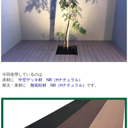
今回使用しているのは
床材に
中空デッキ材 NB（Hナチュラル）
根太・束材に
無垢柱材 NB（Hナチュラル）
です。