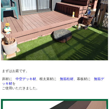
まずはお庭です。
床材に
中空デッキ材
、根太束材に
無垢柱材
、幕板材に
無垢デ
ッキ材
を
ご使用いただきました。