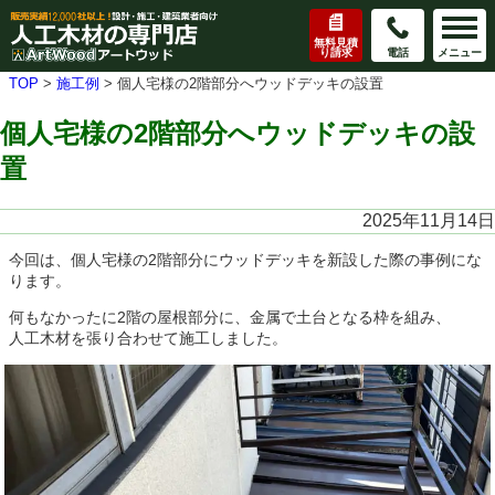
無料見積
り請求
電話
メニュー
TOP
>
施工例
>
個人宅様の2階部分へウッドデッキの設置
個人宅様の2階部分へウッドデッキの設
置
2025年11月14日
今回は、個人宅様の2階部分にウッドデッキを新設した際の事例にな
ります。
何もなかったに2階の屋根部分に、金属で土台となる枠を組み、
人工木材を張り合わせて施工しました。