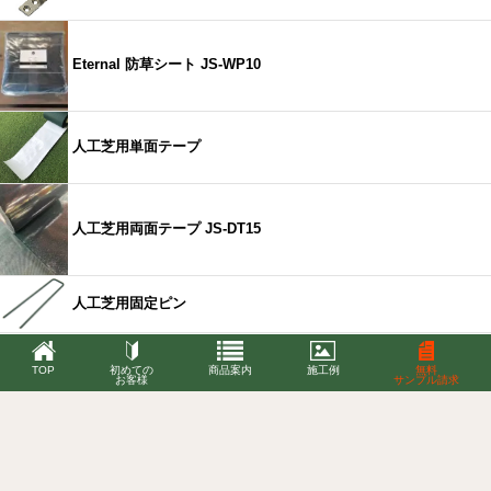
Eternal 防草シート JS-WP10
人工芝用単面テープ
人工芝用両面テープ JS-DT15
人工芝用固定ピン
人工芝用接着剤 5㎏
TOP
初めての
商品案内
施工例
無料
お客様
サンプル請求
人工芝用接着剤 16㎏
Copyright(C)2000-2026 Art Deco (sa-logic) All Rights Reserved.