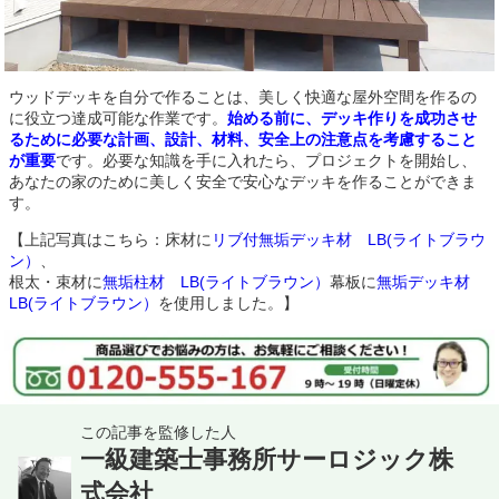
ウッドデッキを自分で作ることは、美しく快適な屋外空間を作るの
に役立つ達成可能な作業です。
始める前に、デッキ作りを成功させ
るために必要な計画、設計、材料、安全上の注意点を考慮すること
が重要
です。必要な知識を手に入れたら、プロジェクトを開始し、
あなたの家のために美しく安全で安心なデッキを作ることができま
す。
【上記写真はこちら：床材に
リブ付無垢デッキ材 LB(ライトブラウ
ン）
、
根太・束材に
無垢柱材 LB(ライトブラウン）
幕板に
無垢デッキ材
LB(ライトブラウン）
を使用しました。】
この記事を監修した人
一級建築士事務所サーロジック株
式会社