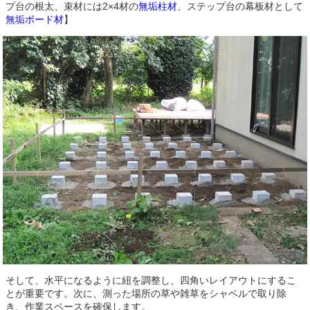
プ台の根太、束材には2×4材の
無垢柱材
、ステップ台の幕板材として
無垢ボード材
】
そして、水平になるように紐を調整し、四角いレイアウトにするこ
とが重要です。次に、測った場所の草や雑草をシャベルで取り除
き、作業スペースを確保します。