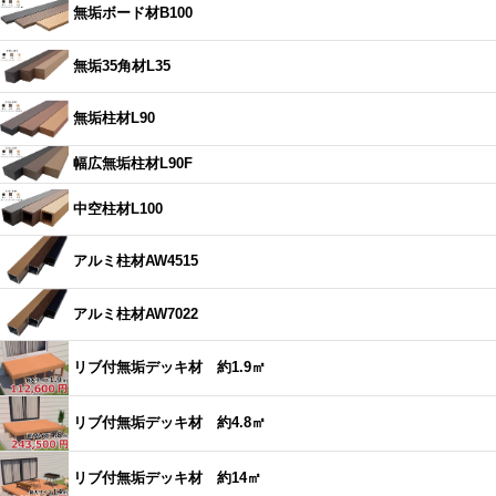
無垢ボード材B100
無垢35角材L35
無垢柱材L90
幅広無垢柱材L90F
中空柱材L100
アルミ柱材AW4515
アルミ柱材AW7022
リブ付無垢デッキ材 約1.9㎡
リブ付無垢デッキ材 約4.8㎡
リブ付無垢デッキ材 約14㎡