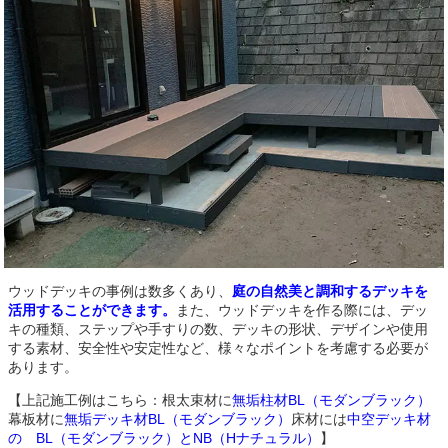
ウッドデッキの事例は数多くあり、
庭の自然美と調和するデッキを
活用することができます。
また、ウッドデッキを作る際には、デッ
キの種類、ステップや手すりの数、デッキの形状、デザインや使用
する素材、安全性や安定性など、様々なポイントを考慮する必要が
あります。
【上記施工例はこちら：根太束材に
無垢柱材BL（モダンブラック）
幕板材に
無垢デッキ材BL（モダンブラック）
床材には
中空デッキ材
の BL（モダンブラック）とNB（Hナチュラル）
】