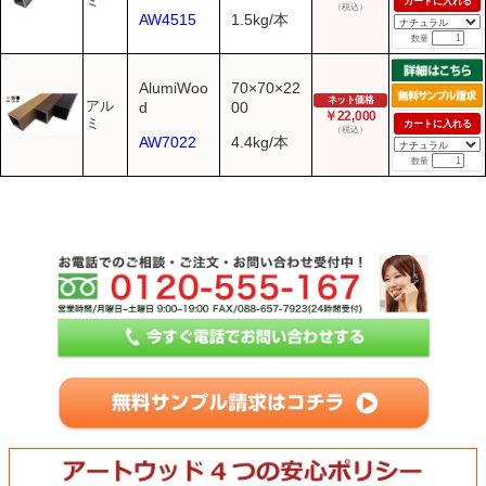
ミ
カートに入れる
（税込）
AW4515
1.5kg/本
数量
AlumiWoo
70×70×22
ネット価格
アル
d
00
￥22,000
ミ
カートに入れる
（税込）
AW7022
4.4kg/本
数量