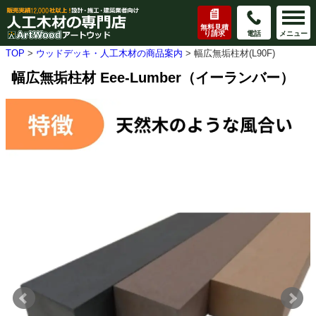
無料見積
り請求
電話
メニュー
TOP
>
ウッドデッキ・人工木材の商品案内
>
幅広無垢柱材(L90F)
幅広無垢柱材 Eee-Lumber（イーランバー）