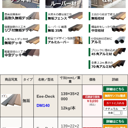
寸法(mm)／重
商品写真
タイプ
名称／型名
価格
詳細
量
139×35×2
Eee-Deck
応援値引価格
000
無垢
￥8,690
カートに入れる
DM140
（税込）
12kg/本
数量
139×22×2