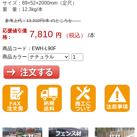
サイズ：89×52×2000mm（定尺）
重 量：12.3kg/本
参考上代：13,310円/本 のところを……
応援値引価
7,810
円
（税込）
/本
格
:
商品コード：EWH-L90F
商品カラー