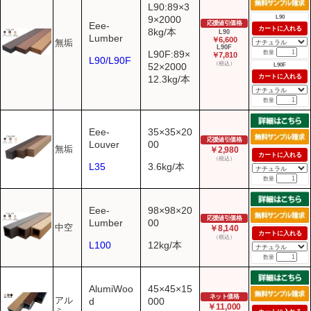
L90:89×3
L90
9×2000
応援値引価格
Eee-
カートに入れる
8kg/本
L90
Lumber
￥6,600
無垢
L90F
L90F:89×
数量
￥7,810
L90/L90F
（税込）
52×2000
L90F
カートに入れる
12.3kg/本
数量
Eee-
35×35×20
応援値引価格
Louver
00
無垢
￥2,980
カートに入れる
（税込）
L35
3.6kg/本
数量
Eee-
98×98×20
応援値引価格
Lumber
00
中空
￥8,140
カートに入れる
（税込）
L100
12kg/本
数量
AlumiWoo
45×45×15
ネット価格
アル
d
000
￥11,000