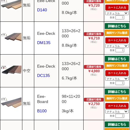
Eee-Deck
応援値引価格
000
無垢
￥5,720
カートに入れる
D140
（税込）
8.0kg/本
数量
133×26×2
Eee-Deck
応援値引価格
000
無垢
￥6,710
カートに入れる
DM135
（税込）
8.8kg/本
数量
133×26×2
Eee-Deck
応援値引価格
000
中空
￥4,980
カートに入れる
DC135
（税込）
6.7kg/本
数量
Eee-
98×11×20
応援値引価格
Board
00
無垢
￥2,750
カートに入れる
（税込）
B100
3kg/本
数量