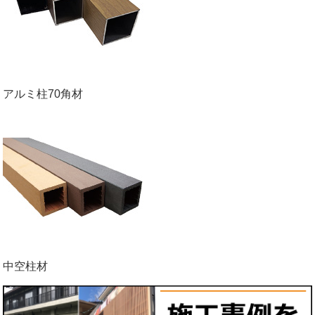
アルミ柱70角材
中空柱材