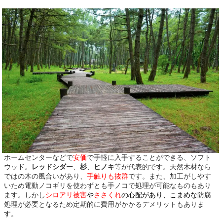
ホームセンターなどで
安価
で手軽に入手することができる、ソフト
ウッド。
レッドシダー
、
杉
、
ヒノキ
等が代表的です。天然木材なら
ではの木の風合いがあり、
手触りも抜群
です。また、加工がしやす
いため電動ノコギリを使わずとも手ノコで処理が可能なものもあり
ます。しかし
シロアリ被害
や
ささくれ
の心配があり、こまめな
防腐
処理が必要となるため定期的に費用がかかるデメリットもありま
す。