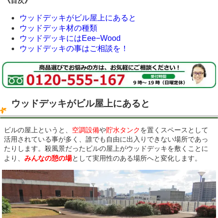
《目次》
ウッドデッキがビル屋上にあると
ウッドデッキ材の種類
ウッドデッキにはEee−Wood
ウッドデッキの事はご相談を！
ウッドデッキがビル屋上にあると
ビルの屋上というと、
空調設備
や
貯水タンク
を置くスペースとして
活用されている事が多く、誰でも自由に出入りできない場所であっ
たりします。殺風景だったビルの屋上がウッドデッキを敷くことに
より、
みんなの憩の場
として実用性のある場所へと変化します。