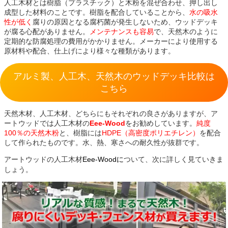
人工木材とは樹脂（プラスチック）と木粉を混ぜ合わせ、押し出し
成型した材料のことです。樹脂を配合していることから、
水の吸水
性が低く
腐りの原因となる腐朽菌が発生しないため、ウッドデッキ
が腐る心配がありません。
メンテナンスも容易
で、天然木のように
定期的な防腐処理の費用がかかりません。メーカーにより使用する
原材料や配合、仕上げにより様々な種類があります。
アルミ製、人工木、天然木のウッドデッキ比較は
こちら
天然木材、人工木材、どちらにもそれぞれの良さがありますが、ア
ートウッドでは人工木材の
Eee-Wood
をお勧めしています。
純度
100％の天然木粉
と、樹脂には
HDPE（高密度ポリエチレン）
を配合
して作られたものです。水、熱、寒さへの耐久性が抜群です。
アートウッドの人工木材
Eee-Woodに
ついて、次に詳しく見ていきま
しょう。