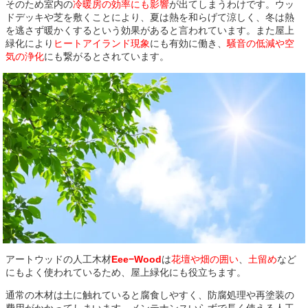
そのため室内の
冷暖房の効率にも影響
が出てしまうわけです。ウッ
ドデッキや芝を敷くことにより、夏は熱を和らげて涼しく、冬は熱
を逃さず暖かくするという効果があると言われています。また屋上
緑化により
ヒートアイランド現象
にも有効に働き、
騒音の低減や空
気の浄化
にも繋がるとされています。
アートウッドの人工木材
Eee−Wood
は
花壇や畑の囲い
、
土留め
など
にもよく使われているため、屋上緑化にも役立ちます。
通常の木材は土に触れていると腐食しやすく、防腐処理や再塗装の