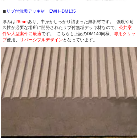
◼︎
リブ付無垢デッキ材 EWH−DM135
厚みは
26mm
あり、中身がしっかり詰まった無垢材です。 強度や耐
久性が必要な場所に開発されたリブ付無垢デッキ材なので、
公共案
件や大型案件に最適
です。 こちらも上記のDM140同様、
専用クリッ
プ
使用、
リバーシブルデザイン
となっています
。