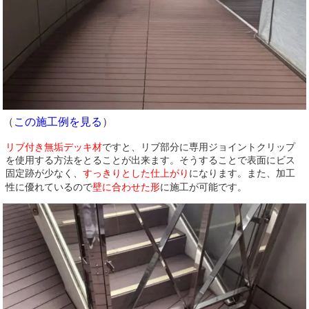
（
この施工例を見る
）
リブ付き無垢デッキ材
ですと、リブ部分に専用ジョイントクリップ
を使用する方法をとることが出来ます。そうすることで表面にビス
固定跡が少なく、
すっきりとした仕上がり
になります。また、加工
性に優れているので
壁に合わせた形
に施工が可能です。