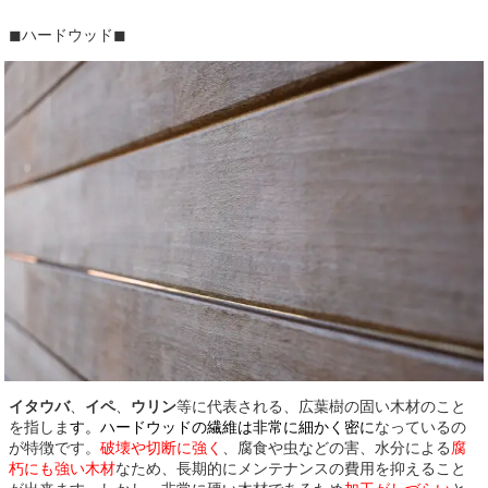
◼︎ハードウッド◼︎
イタウバ
、
イペ
、
ウリン
等に代表される、広葉樹の固い木材のこと
を指しま
す。ハードウッドの繊維は非常に細かく密に
なっているの
が特徴です。
破壊や切断に強く
、腐食や虫などの害、水分による
腐
朽にも強い木材
なため、長期的にメンテナンスの費用を抑えること