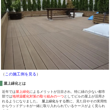
（
この施工例を見る
）
屋上緑化とは
近年では
屋上緑化
によるメリットが注目され、特に緑の少ない都市
部では
地球温暖化対策の取り組みの一つ
としてビルの屋上が活用さ
れるようになりました。
屋上緑化
をする際に、見た目やその実用性
からウッドデッキが一緒に取り入れられているケースがよく見られ