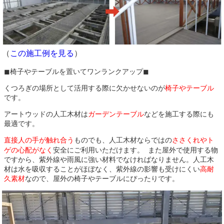
（
この施工例を見る
）
◼︎椅子やテーブルを置いてワンランクアップ◼︎
くつろぎの場所として活用する際に欠かせないのが
椅子やテーブル
です。
アートウッドの人工木材は
ガーデンテーブル
などを施工する際にも
最適です。
直接人の手が触れ合う
ものでも、人工木材ならではの
ささくれやト
ゲの心配がなく
安全にご利用いただけます。 また屋外で使用する物
ですから、紫外線や雨風に強い材料でなければなりません。人工木
材は水を吸収することがほぼなく、紫外線の影響も受けにくい
高耐
久素材
なので、屋外の椅子やテーブルにぴったりです。