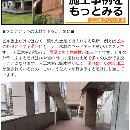
◼︎フロアデッキの床材で明るい印象に◼︎
ビル屋上だけではなく、濡れた土足で出入りする場所、例えば
ビル
の外側に面する通路
にも、人工木材のウッドデッキ材がオススメで
す。 人工木材の強みは、
雨風に強く耐候性がある
ことです。ビルの
外部に面する通路は雨や雪の日には濡れた土足で多くの人が行き交
うことになります。人工木材は吸水性が低く、
滑りにくい木目加工
が施されているため、このような人々が行き来する通路にも適して
います。