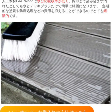
人工木材Eee−Woodは
水分の吸収率が低く
、内部まで染み込まず汚
れたとしても水とデッキブラシだけで簡単に綺麗になります。 定期
的な塗装や防腐処理などの費用を抑えることができるのでとても
経
済的
です。