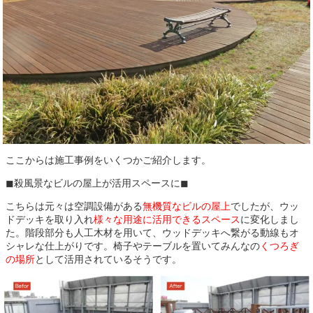
ここからは施工事例をいくつかご紹介します。
◼︎殺風景なビルの屋上が活用スペースに◼︎
こちらは元々は空調設備がある
無機質なビルの屋上
でしたが、ウッ
ドデッキを取り入れ
様々な用途に活用できるスペース
に変化しまし
た。階段部分も人工木材を用いて、ウッドデッキへ繋がる動線もオ
シャレな仕上がりです。椅子やテーブルを置いてみんなの
くつろぎ
の場所
として活用されているそうです。