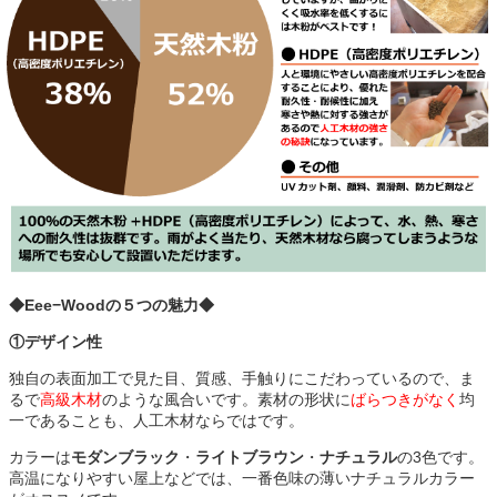
◆Eee−Woodの５つの魅力◆
①デザイン性
独自の表面加工で見た目、質感、手触りにこだわっているので、ま
るで
高級木材
のような風合いです。素材の形状に
ばらつきがなく
均
一であることも、人工木材ならではです。
カラーは
モダンブラック
・
ライトブラウン
・
ナチュラル
の3色です。
高温になりやすい屋上などでは、一番色味の薄いナチュラルカラー