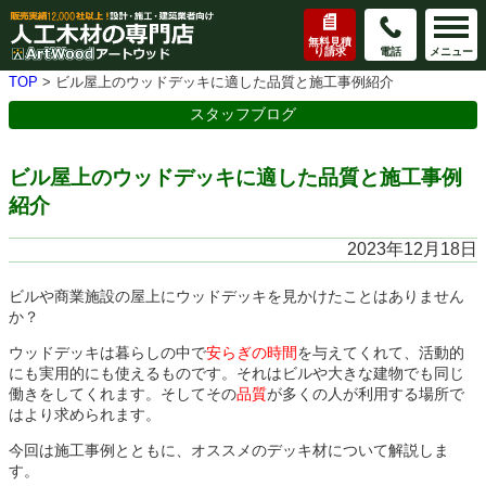
無料見積
り請求
電話
メニュー
TOP
>
ビル屋上のウッドデッキに適した品質と施工事例紹介
スタッフブログ
ビル屋上のウッドデッキに適した品質と施工事例
紹介
2023年12月18日
ビルや商業施設の屋上にウッドデッキを見かけたことはありません
か？
ウッドデッキは暮らしの中で
安らぎの時間
を与えてくれて、活動的
にも実用的にも使えるものです。それはビルや大きな建物でも同じ
働きをしてくれます。そしてその
品質
が多くの人が利用する場所で
はより求められます。
今回は施工事例とともに、オススメのデッキ材について解説しま
す。