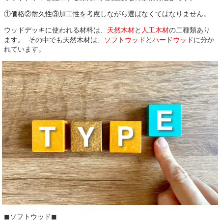
①価格②耐久性③加工性を考慮しながら選ばなくてはなりません。
ウッドデッキに使われる材料は、
天然木材
と
人工木材
の二種類あり
ます。 その中でも天然木材は、
ソフトウッド
と
ハードウッド
に分か
れています。
◼︎ソフトウッド◼︎