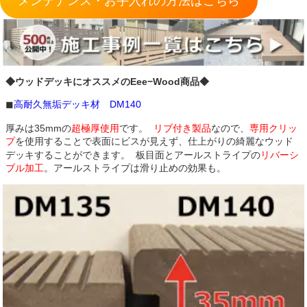
メンテナンス・お手入れの方法はこちら
◆ウッドデッキにオススメのEee−Wood商品◆
◼︎
高耐久無垢デッキ材 DM140
厚みは35mmの
超極厚使用
です。
リブ付き製品
なので、
専用クリッ
プ
を使用することで表面にビスが見えず、仕上がりの綺麗なウッド
デッキすることができます。 板目面とアールストライプの
リバーシ
ブル加工
。アールストライプは滑り止めの効果も。