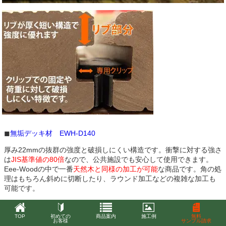
◼︎
無垢デッキ材 EWH-D140
厚み22mmの抜群の強度と破損しにくい構造です。衝撃に対する強さ
は
JIS基準値の80倍
なので、公共施設でも安心して使用できます。
Eee-Woodの中で一番
天然木と同様の加工が可能
な商品です。角の処
理はもちろん斜めに切断したり、ラウンド加工などの複雑な加工も
可能です。
TOP
初めての
商品案内
施工例
無料
お客様
サンプル請求