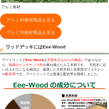
アルミ角材
アルミ45角材商品を見る
アルミ70角材商品を見る
ウッドデッキにはEee-Wood
アートウッドの
Eee−Wood
は
天然木さながらの風合い
でありなが
ら、
抜群のメンテナンス性
を兼ね備えた人工木材です。 天然木に近
い仕上がりになる秘訣は、厳選した天然木粉と高密度ポリエチレン
の
配合率
です。アートウッドでは最適な配合率を開発しました。